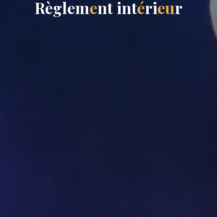
R
è
g
l
e
m
e
n
t
i
n
t
é
r
i
e
u
r