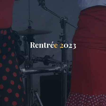
R
e
n
t
r
é
e
2
0
2
3