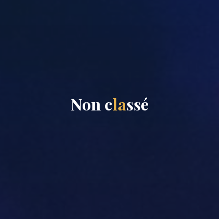
N
o
n
c
l
a
s
s
é